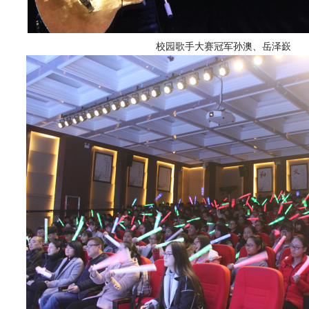
校园歌手大赛冠军孙澳、岳泽嶔