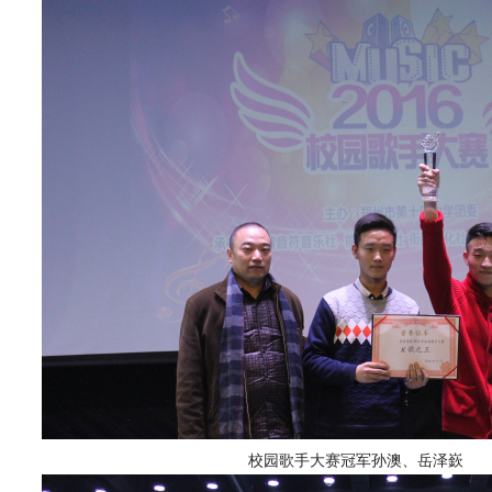
校园歌手大赛冠军孙澳、岳泽嶔